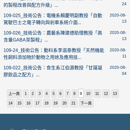
24
的製程改善與配方升級」...
2020-08-
109-025_技術公告：電機系賴慶明副教授「自動
13
駕駛巴士之電子轉向與剎車系統介面...
2020-08-
109-026_技術公告：農藝系陳建德助理教授「高
13
含量GABA茶製程」...
2020-08-
109-24_技術公告：動科系李滋泰教授「天然機能
11
性飼料添加物於動物之用途及應用技...
2020-08-
109-022_技術公告：食生系江伯源教授「甘藷凝
04
膠飲品之配方」...
上一頁
1
2
3
4
5
6
7
8
9
10
11
12
13
14
15
16
17
18
19
20
21
下一頁