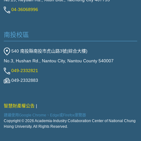
04-36068996
南投校區
540 南投縣南投市虎山路3號(綜合大樓)
No.3, Hushan Rd., Nantou City, Nantou County 540007
049-2332821
049-2332883
智慧財產權公告
建議使用Google Chrome、Edge或Firefox瀏覽器
Copyright © 2026 Academia-Industry Collaboration Center of National Chung
Hsing University. All Rights Reserved.