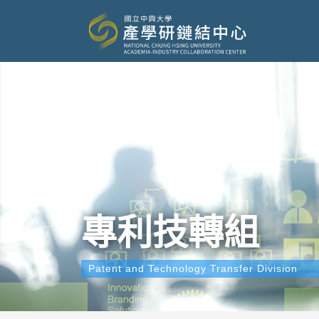
專利技轉組
Patent and Technology Transfer Division