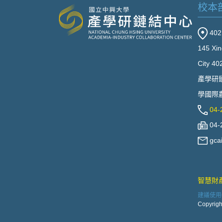
校本
40
145 Xin
City 40
產學研
學國際農
04-
04-
gca
智慧財
建議使用Go
Copyrigh