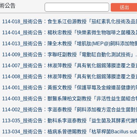
技術公告
114-018_技術公告：食生系江伯源教授「茄紅素乳化技術及品質
114-014_技術公告：楊秋忠教授「快樂素微生物咖啡之菌種及
114-013_技術公告：陳全木教授「增肌肽(MEP@)飼料添加物
114-009_技術公告：李聯旺副教授「電動缸自動化測試技術」..
114-007_技術公告：林淑萍教授「具有氧化銦錫薄膜塗覆之垂
114-008_技術公告：林淑萍教授「具有氧化銦錫薄膜塗覆之垂
114-001_技術公告：黃振文教授「保護草莓及金線連苗健康的蕈狀
114-003_技術公告：獸醫系陳柏文副教授「非活性益生菌組合
114-002_技術公告：李滋泰教授「飼料添加複方混合益生菌對
113-035_技術公告：動科系李滋泰教授「益生菌及其酵素代謝
113-034_技術公告：植病系曾德賜教授「枯草桿菌Bacillus subtil