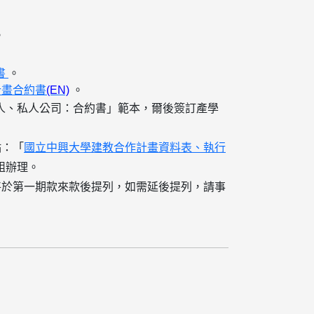
。
書
。
計畫合約書
(EN)
。
人、私人公司：合約書」範本，爾後簽訂產學
點：「
國立中興大學建教合作計畫資料表、執行
組辦理。
將於
第一期款來款後提列
，如需延後提列，請事