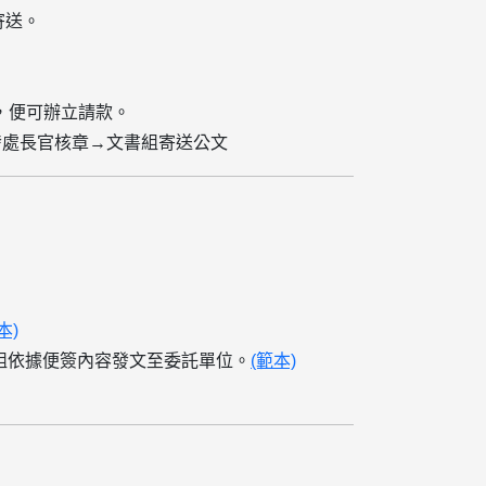
寄送。
，便可辦立請款。
發處長官核章→文書組寄送公文
本)
組依據便簽內容發文至委託單位。
(範本)