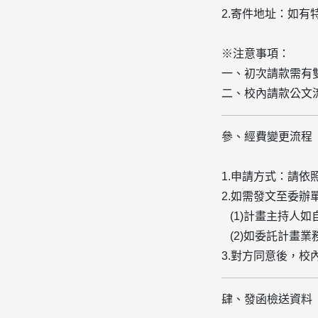
2.寄件地址：
如有
※
注意事項
：
一、
初次請款需有
二、校內請款公文
參、經費變更流程
1.申請方式：請依
2.如需發文至委
(1)
計畫主持人如
(
2)
如委託計畫業
3.對方同意後，校
肆、發函檢送資料