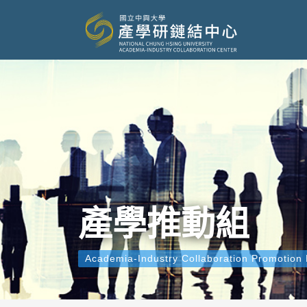
產學推動組
Academia-Industry Collaboration Promotion 