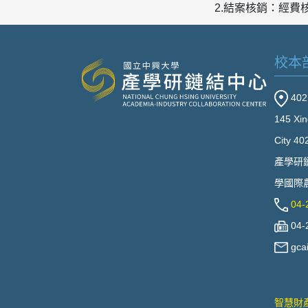
2.結案核銷：經費
校本
40
145 Xin
City 40
產學研
學國際農
04-
04-
gca
智慧財