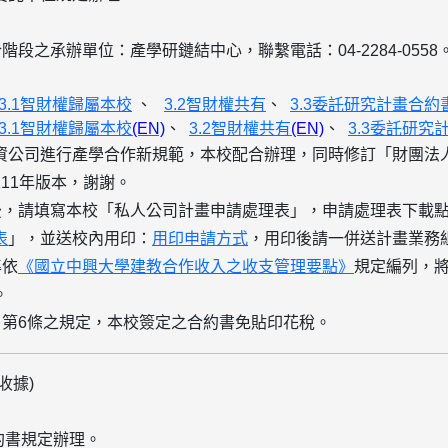
階段之承辦單位：產學研鏈結中心，聯繫電話：04-2284-0558
：
3.1智財權歸屬本校
、
3.2智財權共有
、
3.3委託研究計畫合約
3.1智財權歸屬本校
(EN)
、
3.2智財權共有
(EN)
、
3.3委託研究
資公司進行產學合作新規範，本校配合辦理，同時修訂「財團法
11年版本，謝謝。
後
，請填寫本校「私人公司計畫申請處理表」，申請處理表下載
表
」，並送校內用印：
用印申請方式
，用印後請一併送計畫業務
準依
《國立中興大學建教合作收入之收支管理要點》
規定編列，
。
》第6條之規定，本校簽定之合約書
免貼印花稅
。
收據
)
約書規定辦理。