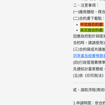
二、注意事項：
(一)
廠商鏈結、媒合
(二)合約書下載點
中文版合約書:
英文版合約書:
因應政府對於與陸
合約時，建請使用1
(三)
合約達成共識
同意書及經費預算
(四)行政管理費標
先通知計畫業務組
(五)依《印花稅法
貳、請款流程
(
寄送
1.申請時間：依合