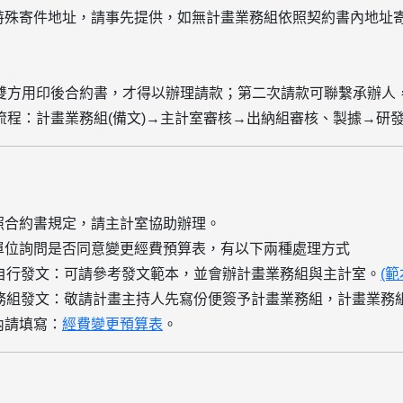
特殊寄件地址，請事先提供
，如無計畫業務組依照契約書內地址
雙方用印後合約書，才得以辦理請款
；第二次請款可聯繫承辦人
流程：計畫業務組(備文)→主計室審核→出納組審核、製據→研
照合約書規定，請
主計室協助
辦理。
辦單位詢問是否同意變更經費預算表，有以下兩種處理方式
自行發文：
可請參考發文範本，並會辦計畫業務組與主計室。
(範
務組發文：
敬請計畫主持人先寫份便簽予計畫業務組，計畫業務
內請填寫：
經費變更預算表
。