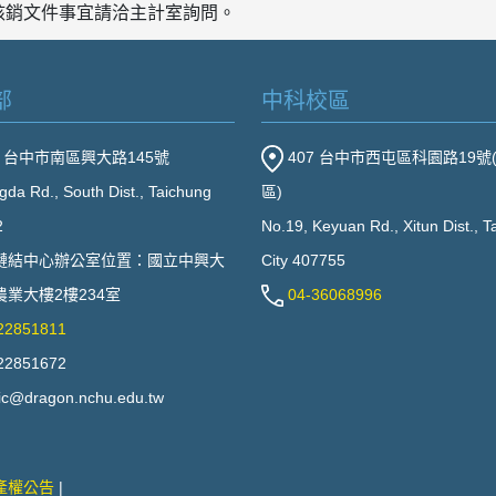
核銷文件事宜請洽
主計室
詢問。
部
中科校區
2 台中市南區興大路145號
407 台中市西屯區科園路19號
gda Rd., South Dist., Taichung
區)
2
No.19, Keyuan Rd., Xitun Dist., 
鏈結中心辦公室位置：國立中興大
City 407755
業大樓2樓234室
04-36068996
22851811
22851672
ic@dragon.nchu.edu.tw
產權公告