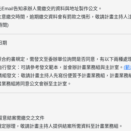
先
E
mail告知承辦人需繳交的資料與地址
製作公文。
人注意繳交時間，逾期繳交資料會有罰款之情形，敬請計畫主持人
間)
日期
依照合約書規定，需發文至委辦單位詢問是否同意，有以下兩種處
自行發文：
可請參考發文範本，並會辦計畫業務組與主計室。
(範
務組發文：
敬請計畫主持人先寫份便簽予計畫業務組，計畫業務
計畫業務組將同意公文會辦至主計室。
留意結案需繳交之文件
依規定辦理，敬請計畫主持人提供結案所需資料至計畫業務組。