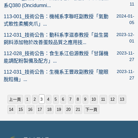
11
系Q380 (Oncidumni...
2024-01-
113-001_技術公告：機械系李聯旺副教授「氣動
05
式軟性柔觸夾爪」...
2023-12-
112-031_技術公告：動科系李滋泰教授「益生菌
01
飼料添加物於改善蛋殼品質之應用技...
2023-11-
112-028_技術公告：食生系江伯源教授「甘藷機
27
能調配粉製備及配方」...
2023-11-
112-031_技術公告：生機系王豐政副教授「龍眼
27
脫粒機」...
上一頁
1
2
3
4
5
6
7
8
9
10
11
12
13
14
15
16
17
18
19
20
21
下一頁