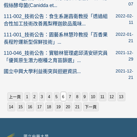
07
假絲酵母菌(Canidda et...
2022-02-
111-002_技術公告：食生系謝昌衛教授「透過組
11
合性加工技術改善鳳梨釋迦飲品風味...
2022-01-
111-001_技術公告：園藝系林慧玲教授「百香果
21
長程貯運新型保鮮技術」...
2021-12-
110-046_技術公告：實驗林管理處邱清安研究員
29
「優質原生潛力樹種之育苗篩選」...
2021-12-
國立中興大學利益衝突與迴避資訊...
21
上一頁
1
2
3
4
5
6
7
8
9
10
11
12
13
14
15
16
17
18
19
20
21
下一頁