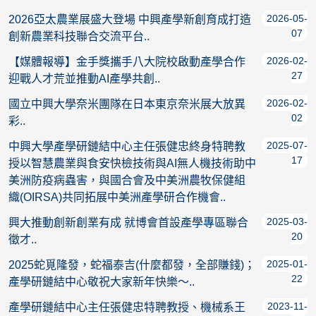
2026-05-
2026亞太農業展盛大登場 中興產學新創育成打造
07
創新農業科技聯合交流平台..
2026-02-
【媒體報導】金手獎攜手八大院校啟動產學合作
27
迎戰人才荒並推動AI產學共創..
2026-02-
國立中興大學奈米團隊在日本東京奈米展大放異
02
彩..
2025-07-
中興大學產學研鏈結中心主任張健忠終身特聘教
17
授以智慧農業與食安快檢技術與AI無人機技術助中
美洲防疫病蟲害，與國合會及中美洲農牧保健組
織(OIRSA)共同拓展中美洲產學研合作機會..
2025-03-
興大推動創新創業有成 就博會首設產學專區聯合
20
徵才..
2025-01-
2025蛇覓隆發，蛇福泰吉(什麼都發，全部賺錢)；
22
產學研鏈結中心敬祝大家新年快樂～..
2023-11-
產學研鏈結中心主任張健忠特聘教授、機械系王