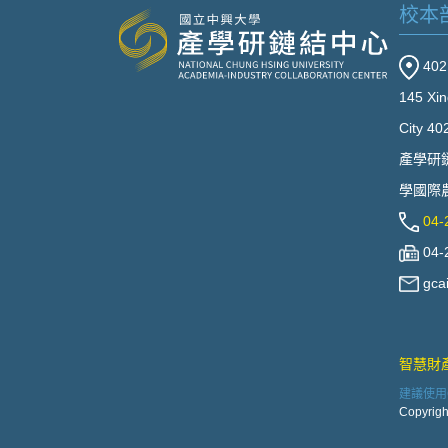
校本
40
145 Xin
City 40
產學研
學國際農
04-
04-
gca
智慧財
建議使用Go
Copyrigh