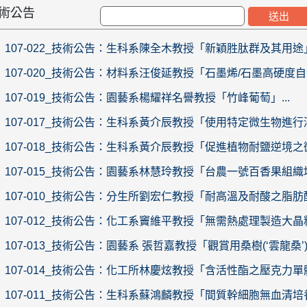
技術公告
107-022_技術公告：生科系陳全木教授「新穎胜肽群及其用途」.
107-020_技術公告：材料系汪俊延教授「石墨烯/石墨高硬度自
107-019_技術公告：園藝系楊耀祥名譽教授「竹峰葡萄」...
107-017_技術公告：生科系黃介辰教授「使用特定微生物進行
107-018_技術公告：生科系黃介辰教授「促進植物耐鹽逆境之微
107-015_技術公告：園藝系林慧玲教授「台農一號百香果組織培
107-010_技術公告：分生所劉宏仁教授「耐高溫及耐酸之脂肪酶」
107-012_技術公告：化工系竇維平教授「無需熱處理製造大晶粒
107-013_技術公告：園藝系 張哲嘉教授「觀賞用桑樹(‘雲龍桑’)
107-014_技術公告：化工所林慶炫教授「含活性酯之壓克力單
107-011_技術公告：生科系蘇鴻麟教授「間質幹細胞無血清培養