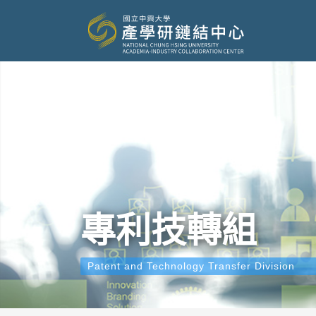
專利技轉組
Patent and Technology Transfer Division