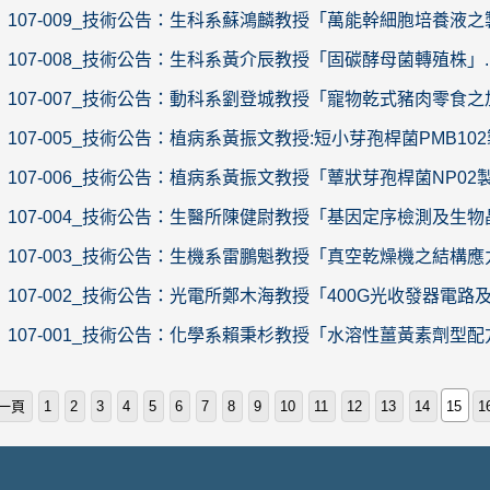
107-009_技術公告：生科系蘇鴻麟教授「萬能幹細胞培養液之製
107-008_技術公告：生科系黃介辰教授「固碳酵母菌轉殖株」..
107-007_技術公告：動科系劉登城教授「寵物乾式豬肉零食之加
107-005_技術公告：植病系黃振文教授:短小芽孢桿菌PMB102
107-006_技術公告：植病系黃振文教授「蕈狀芽孢桿菌NP02製
107-004_技術公告：生醫所陳健尉教授「基因定序檢測及生物晶
107-003_技術公告：生機系雷鵬魁教授「真空乾燥機之結構應力
107-002_技術公告：光電所鄭木海教授「400G光收發器電路及
107-001_技術公告：化學系賴秉杉教授「水溶性薑黃素劑型配方」
一頁
1
2
3
4
5
6
7
8
9
10
11
12
13
14
15
1