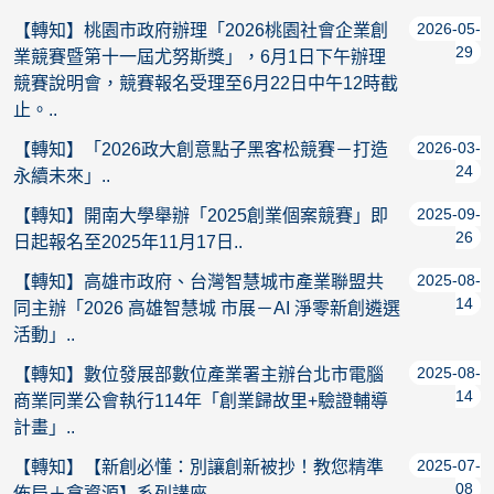
2026-05-
【轉知】桃園市政府辦理「2026桃園社會企業創
29
業競賽暨第十一屆尤努斯獎」，6月1日下午辦理
競賽說明會，競賽報名受理至6月22日中午12時截
止。..
2026-03-
【轉知】「2026政大創意點子黑客松競賽－打造
24
永續未來」..
2025-09-
【轉知】開南大學舉辦「2025創業個案競賽」即
26
日起報名至2025年11月17日..
2025-08-
【轉知】高雄市政府、台灣智慧城市產業聯盟共
14
同主辦「2026 高雄智慧城 市展－AI 淨零新創遴選
活動」..
2025-08-
【轉知】數位發展部數位產業署主辦台北市電腦
14
商業同業公會執行114年「創業歸故里+驗證輔導
計畫」..
2025-07-
【轉知】【新創必懂：別讓創新被抄！教您精準
08
佈局＋拿資源】系列講座..