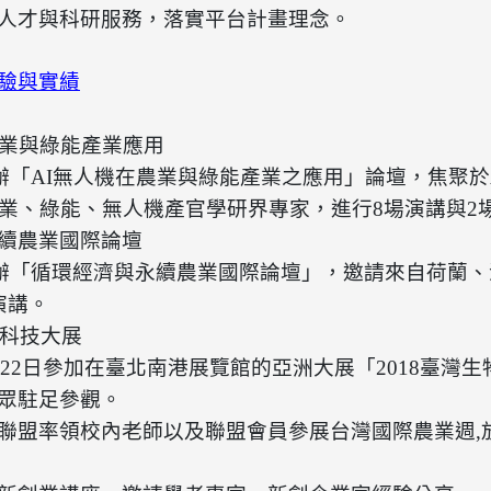
人才與科研服務，落實平台計畫理念。
驗與
實績
業與綠能產業
應用
日舉辦「AI無人機在農業與綠能產業之應用」論壇，焦聚
農業、綠能、無人機產官學研界專家，進行8場演講與2
續農業國際
論壇
日舉辦「循環經濟與永續農業國際論壇」，邀請來自荷蘭
演講。
科技
大展
日至22日參加在臺北南港展覽館的亞洲大展「2018臺灣生物
眾駐足參觀。
聯盟率領
校內老師以及聯盟會員參展台灣國際農業週
,