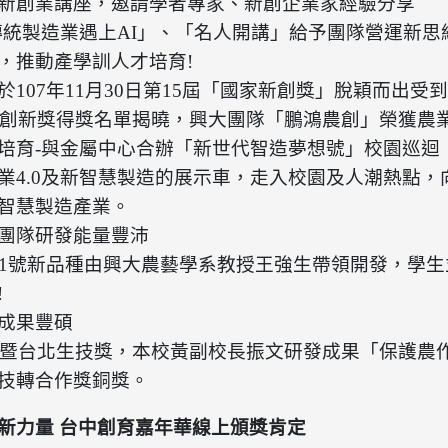
新創業
講座，邀請
學者專家
、
新創
企業家經驗
分享
傳統製造業遇上AI」、「名人開講」給予團隊營運新
，推動產學訓人才培育!
於
107
年
11
月
30
日第
15
屆「國家新創獎」脫穎而出受到
創新獎得獎名單揭曉，興大團隊「鵬鴻農創」榮獲農
培育
-
與金屬中心合辦「
新世代智造夢想號
」校園巡迴
業4.0及新智慧製造的展示車，走入校園及人潮熱點
智慧製造產業。
團隊
研發能量豐沛
11號新品種由興大農藝學系教授王強生帶領開發，學
!
成果豐碩
技展暨台北生技獎，本校黃副校長振文研發成果「保護
技轉合作獎銅獎。
新力量 台中創育嘉年華線上頒獎肯定