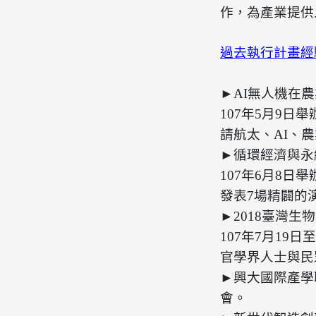
作，為產業提供
過去
執行計畫
經
►
AI
無人機在農
107年5月9
請航太、AI、
►
循環經濟與永
107年6月8
發表7場精闢的
►
2018
臺灣生物
107年7月19
官學界人士與民
►
興
大國際產學
會
。