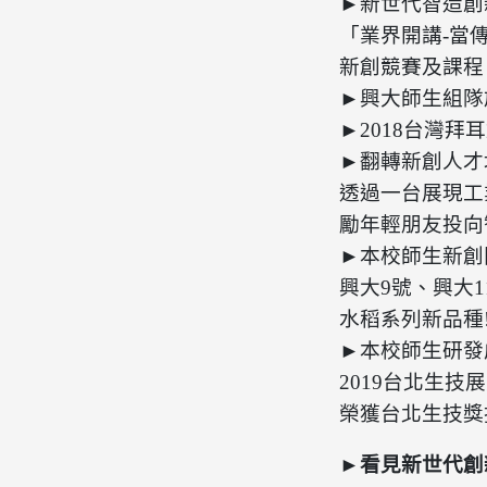
►新世代智造創
「業界開講-當
新創競賽及課程
►興
大師生
組隊
►2018
台灣拜耳
►翻轉新創人才
透過一台展現工
勵年輕朋友投向
►本校師生
新創
興大9號、興大
水稻系列新品種
►本校師生研發
2019台北生
榮獲台北生技獎
►
看見新世代創