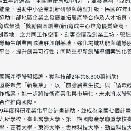
續五年評選為「全國績優育成中心」；並獲選為「亞洲
能量，協助中小企業創新研發與轉型升級，民國97年
協助中部地區企業之發展並拓展產學合作及人才培育，
中科育成榮獲「獎勵園區創業(新)育成中心培育優質廠商。
興創基地」之共同工作空間、創客空間及創業工坊，營
導師生創業團隊進駐興創基地，強化場域功能與輔導
平台，提升創業可行性；同時重視新創輔導個案質化
國際產學聯盟揭
牌，獲科技部
2
年共
6,800
萬補助
!
盟將聚焦「新農業」，以「前膽農業生技」與「循環
作橋梁，進一步將技術產業化與市場化，未來將以聯
合作推向國際。
09年度科研產業化平台計畫補助，並成為全國七個計
九所學校，臺北醫學大學、第一期國際產學聯盟學校
學、嘉義大學、東海大學、雲林科技大學、勤益科技