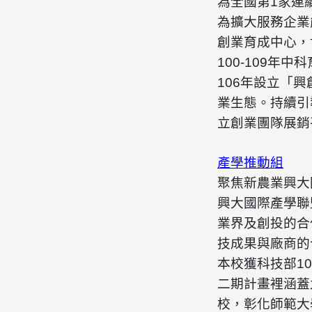
為全國第1家連
為擴大服務企業
創業育成中心，
100-109年
106年設立「
業生態。持續引
立創業團隊展銷
產學推動組
聚焦新
農業興
大
興大國際產學聯
業界及創投的合
技成果與廠商的
本校獲科技部1
二期計畫裡涵蓋
校，彰化師範大