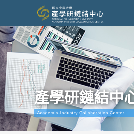
產學研鏈結中
Academia-Industry Collaboration Center