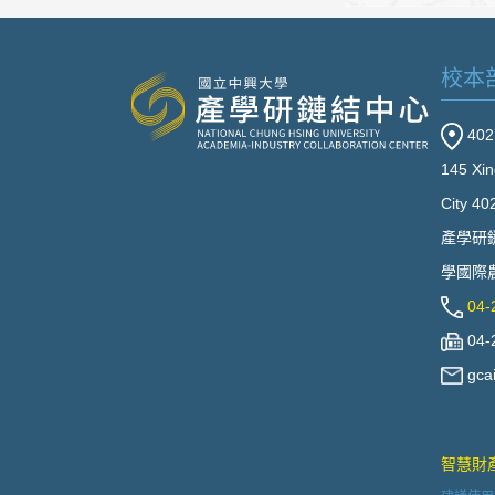
校本
40
145 Xin
City 40
產學研
學國際農
04-
04-
gca
智慧財