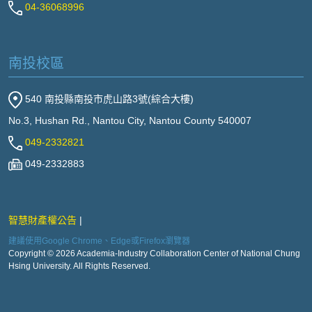
04-36068996
南投校區
540 南投縣南投市虎山路3號(綜合大樓)
No.3, Hushan Rd., Nantou City, Nantou County 540007
049-2332821
049-2332883
智慧財產權公告
建議使用Google Chrome、Edge或Firefox瀏覽器
Copyright © 2026 Academia-Industry Collaboration Center of National Chung
Hsing University. All Rights Reserved.