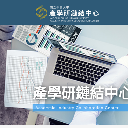
產學研鏈結中
Academia-Industry Collaboration Center