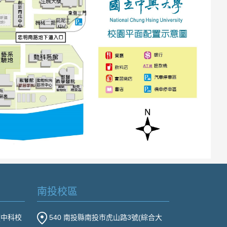
南投校區
(中科校
540 南投縣南投市虎山路3號(綜合大