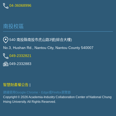
04-36068996
南投校區
540 南投縣南投市虎山路3號(綜合大樓)
No.3, Hushan Rd., Nantou City, Nantou County 540007
049-2332821
049-2332883
智慧財產權公告
建議使用Google Chrome、Edge或Firefox瀏覽器
Copyright © 2026 Academia-Industry Collaboration Center of National Chung
Hsing University. All Rights Reserved.