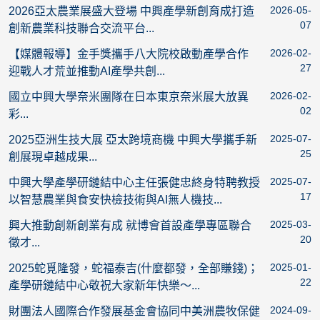
2026-05-
2026亞太農業展盛大登場 中興產學新創育成打造
07
創新農業科技聯合交流平台...
2026-02-
【媒體報導】金手獎攜手八大院校啟動產學合作
27
迎戰人才荒並推動AI產學共創...
2026-02-
國立中興大學奈米團隊在日本東京奈米展大放異
02
彩...
2025-07-
2025亞洲生技大展 亞太跨境商機 中興大學攜手新
25
創展現卓越成果...
2025-07-
中興大學產學研鏈結中心主任張健忠終身特聘教授
17
以智慧農業與食安快檢技術與AI無人機技...
2025-03-
興大推動創新創業有成 就博會首設產學專區聯合
20
徵才...
2025-01-
2025蛇覓隆發，蛇福泰吉(什麼都發，全部賺錢)；
22
產學研鏈結中心敬祝大家新年快樂～...
2024-09-
財團法人國際合作發展基金會協同中美洲農牧保健