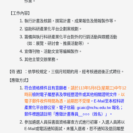
作業。
【工作內容】
執行計畫及核銷，撰寫計畫、成果報告及簡報製作等。
協助科研產業化平台企劃案規劃。
籌備與執行科研產業化平台對外的行銷活動與媒體活動
（如：展覽、研討會、推廣活動等）。
宣傳刊物、活動文宣等編輯製作。
其他主管交辦業務。
【待 遇】：依學校規定，三個月短期約用，經考核通過後正式聘任。
【應徵方式】
符
合資格條件且有意願者
，
請於113
年5月8日(星期
三
)
中午12
時前
檢附電子履歷表及學經歷證件或其他相關證明文件
，
以
電子郵件收件時間為憑，逾期恕不受理
，E-Mail至本校科研
產業化平台辦公室，電子信箱: gcaic@nchu.edu.tw 報名；
郵件標題請註明「應徵計畫專員__○○○（姓名）」。
參加遴選人員採書面資格審查方式進行初審，入選人員將以
E-Mail或電話通知面試，未獲入選者，恕不通知及退回履歷