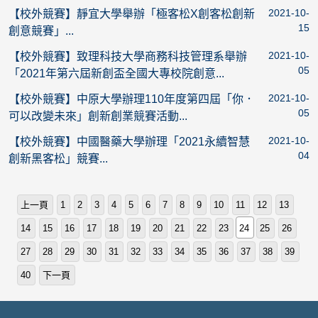
2021-10-
【校外競賽】靜宜大學舉辦「極客松X創客松創新
15
創意競賽」...
2021-10-
【校外競賽】致理科技大學商務科技管理系舉辦
05
「2021年第六屆新創盃全國大專校院創意...
2021-10-
【校外競賽】中原大學辦理110年度第四屆「你．
05
可以改變未來」創新創業競賽活動...
2021-10-
【校外競賽】中國醫藥大學辦理「2021永續智慧
04
創新黑客松」競賽...
上一頁
1
2
3
4
5
6
7
8
9
10
11
12
13
14
15
16
17
18
19
20
21
22
23
24
25
26
27
28
29
30
31
32
33
34
35
36
37
38
39
40
下一頁