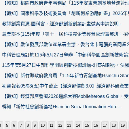
【轉知】桃園市政府青年事務局「115年安東青創基地營運管理計
【轉知】國家科學及技術委員會「創新創業激勵計畫」2026年第二
教師創業資源-國科會、經濟部創新創業計畫徵案申請說明...
農業部本(115)年度「第十一屆科技農企業經營管理菁英班」招生
【轉知】數位發展部數位產業署主辦，委台北市電腦商業同業公會執行
中科管理局訂於115年5月27日舉辦「中部科學園區創新技術論
115年度5月27日中部科學園區創新技術論壇-洞察AI趨勢，決勝產
【轉知】新竹縣政府教育局「115年新竹青創基地Hsinchu Startup
初審報名05/08(五)中午截止【經濟部價創3.0】經濟部科研產業化
【轉知】經濟部產發署2026通訊大賽Mobileheroes Global，受理
轉知「新竹社會創新基地Hsinchu Social Innovation Hub-...
4
5
6
7
8
9
10
11
12
13
14
15
16
17
18
19