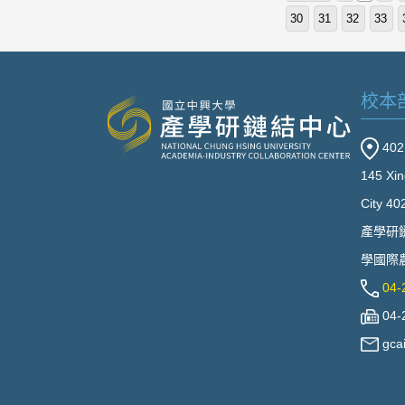
30
31
32
33
校本
40
145 Xin
City 40
產學研
學國際農
04-
04-
gca