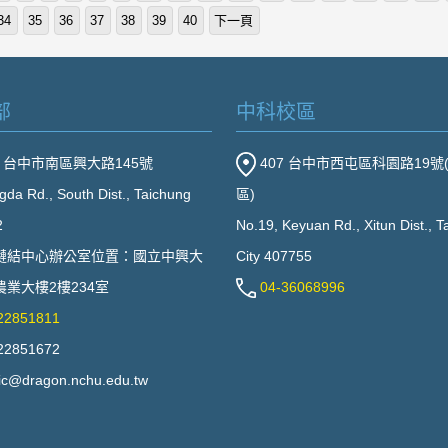
34
35
36
37
38
39
40
下一頁
部
中科校區
2 台中市南區興大路145號
407 台中市西屯區科園路19號
gda Rd., South Dist., Taichung
區)
2
No.19, Keyuan Rd., Xitun Dist., 
鏈結中心辦公室位置：國立中興大
City 407755
業大樓2樓234室
04-36068996
22851811
22851672
ic@dragon.nchu.edu.tw