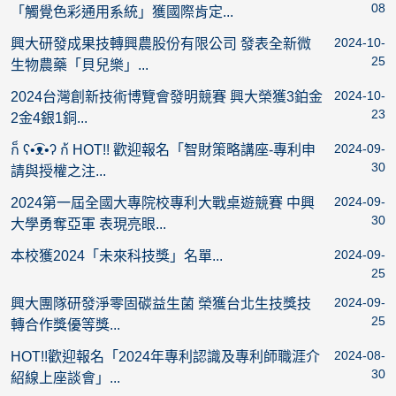
08
「觸覺色彩通用系統」獲國際肯定...
2024-10-
興大研發成果技轉興農股份有限公司 發表全新微
25
生物農藥「貝兒樂」...
2024-10-
2024台灣創新技術博覽會發明競賽 興大榮獲3鉑金
23
2金4銀1銅...
2024-09-
ก็ ʕ•͡ᴥ•ʔ ก้ HOT!! 歡迎報名「智財策略講座-專利申
30
請與授權之注...
2024-09-
2024第一屆全國大專院校專利大戰桌遊競賽 中興
30
大學勇奪亞軍 表現亮眼...
2024-09-
本校獲2024「未來科技獎」名單...
25
2024-09-
興大團隊研發淨零固碳益生菌 榮獲台北生技獎技
25
轉合作獎優等獎...
2024-08-
HOT!!歡迎報名「2024年專利認識及專利師職涯介
30
紹線上座談會」...