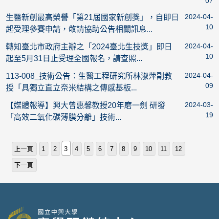
07
2024-04-
生醫新創最高榮譽「第21屆國家新創獎」，自即日
10
起受理參賽申請，敬請協助公告相關訊息...
2024-04-
轉知臺北市政府主辦之「2024臺北生技獎」即日
10
起至5月31日止受理全國報名，請查照...
2024-04-
113-008_技術公告：生醫工程研究所林淑萍副教
09
授「具獨立直立奈米結構之傳感基板...
2024-03-
【媒體報導】興大曾惠馨教授20年磨一劍 研發
19
「高效二氧化碳薄膜分離」技術...
上一頁
1
2
3
4
5
6
7
8
9
10
11
12
下一頁