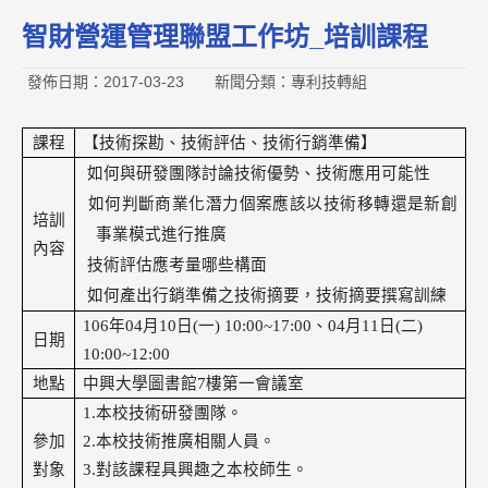
智財營運管理聯盟工作坊_培訓課程
發佈日期：2017-03-23
新聞分類：專利技轉組
課程
【
技術探勘、技術評估、技術行銷準備
】

如何與研發團隊討論技術優勢、技術應用可能性

如何判斷商業化潛力個案應該以技術移轉還是新創
培訓
事業模式進行推廣
內容

技術評估應考量哪些構面

如何產出行銷準備之技術摘要，技術摘要撰寫訓練
106
年
04
月
10
日
(
一
) 10:00~17:00
、
04
月
11
日
(
二
)
日期
10:00~12:00
地點
中興大學圖書館
7
樓第一會議室
1.
本校技術研發團隊。
參加
2.
本校技術推廣相關人員。
對象
3.
對該課程具興趣之本校師生。