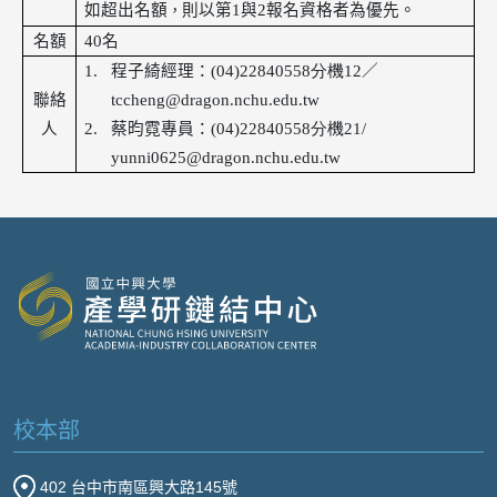
如超出名額
則以第
1
與
2
報名資格者為優先。
，
名額
40
名
1.
程子綺經理：
(04)22840558分機12
／
聯絡
tccheng@dragon.nchu.edu.tw
人
2.
蔡昀霓專員：
(04)22840558分機21/
yunni0625@dragon.nchu.edu.tw
校本部
402 台中市南區興大路145號