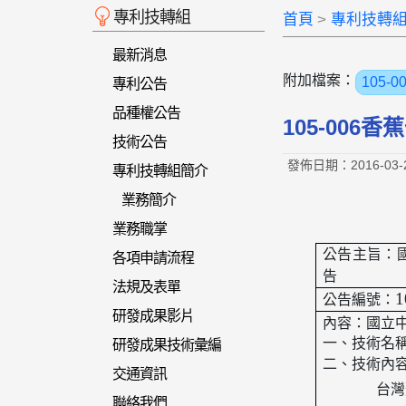
專利技轉組
首頁
專利技轉
最新消息
附加檔案：
105-
專利公告
品種權公告
105-00
技術公告
發佈日期：2016-03-
專利技轉組簡介
業務簡介
業務職掌
公告主旨：
各項申請流程
告
法規及表單
1
公告編號：
研發成果影片
內容：國立
一、技術名
研發成果技術彙編
二、技術內
交通資訊
台灣
聯絡我們