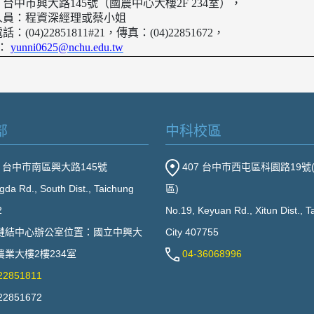
中市興大路
145
號（國農中心大樓
2F 234
室），
：程資深經理或蔡小姐
話：
(04)22851811#21
，傳真：
(04)22851672
，
：
yunni0625@nchu.edu.tw
部
中科校區
2 台中市南區興大路145號
407 台中市西屯區科園路19號
gda Rd., South Dist., Taichung
區)
2
No.19, Keyuan Rd., Xitun Dist., 
鏈結中心辦公室位置：國立中興大
City 407755
業大樓2樓234室
04-36068996
22851811
22851672