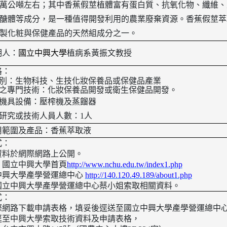
萬公噸左右；其中香蕉假莖植體富有蛋白質、抗氧化物、纖維、
醣體等成分，是一種值得開發利用的農業廢棄資源。香蕉假莖萃
製化粧與保健產品的天然組成分之一。
明人：
國立中興大學
植病系黃振文教授
格：
別：生物科技、生技化妝保養品或保健品產業
之專門技術：化妝保養品開發或衛生保健品開發
。
機具設備：壓榨機及蒸餾器
研究或技術人員人數：
1
人
用範圍及產品：香蕉萃取液
式：
資料於網際網路上公開。
：國立中興大學首頁
http://www.nchu.edu.tw/index1.php
中興大學產學營運總中心
http://140.120.49.189/about1.php
國立中興大學產學營運總中心蔡小姐索取相關資料。
式：
際網路下載申請表格，填妥後逕送至國立中興大學產學營運總中
逕至中興大學索取技術資料及申請表格，