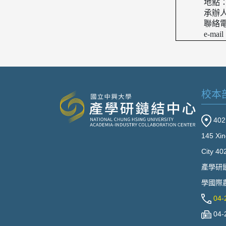
地點：台
承辦人員
聯絡電
e-mail
校本
40
145 Xin
City 40
產學研
學國際農
04-
04-