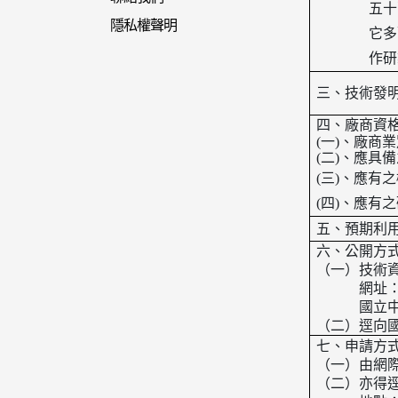
五十
隱私權聲明
它多
作研
三、
技術發
四、廠商資
(
一
)
、廠商業
(
二
)
、應具備
(
三
)
、應有之
(
四
)
、應有之
五、預期利
六、公開方
（一）技術
網址
國立
（二）逕向
七、申請方
（一）由網
（二）亦得