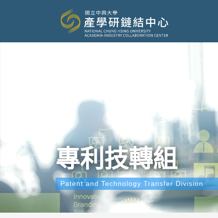
專利技轉組
Patent and Technology Transfer Division