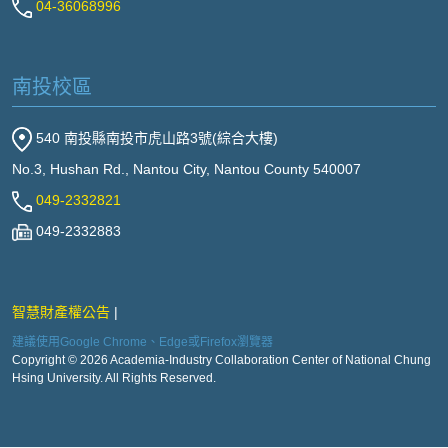
04-36068996
南投校區
540 南投縣南投市虎山路3號(綜合大樓)
No.3, Hushan Rd., Nantou City, Nantou County 540007
049-2332821
049-2332883
智慧財產權公告
建議使用Google Chrome、Edge或Firefox瀏覽器
Copyright © 2026 Academia-Industry Collaboration Center of National Chung
Hsing University. All Rights Reserved.