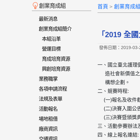
創業育成組
首頁
創業育成
最新消息
創業育成組簡介
「2019 全
本組沿革
發佈日期：2019-03-
營運目標
育成培育資源
一、國立臺北護理
興創培育資源
造社會新價值之新血，
業務職掌
構想企劃。
各項申請流程
二、競賽時程:
法規及表單
(一)報名及收件截止
(二)決賽入圍公告: 1
活動報名
(三)決賽暨頒獎典
場地租借
三、活動參賽辦法及相關資料
廠商資訊
四、線上報名連結:
交通資訊