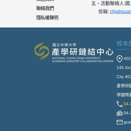
五、活動聯絡人:國立
聯絡我們
信箱:
chiahsua
隱私權聲明
校本
40
145 Xin
City 40
產學研
學國際農
04-
04-
gca