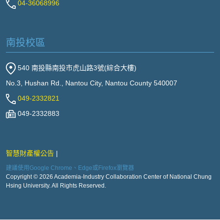
04-36068996
南投校區
540 南投縣南投市虎山路3號(綜合大樓)
No.3, Hushan Rd., Nantou City, Nantou County 540007
049-2332821
049-2332883
智慧財產權公告
建議使用Google Chrome、Edge或Firefox瀏覽器
Copyright © 2026 Academia-Industry Collaboration Center of National Chung
Hsing University. All Rights Reserved.