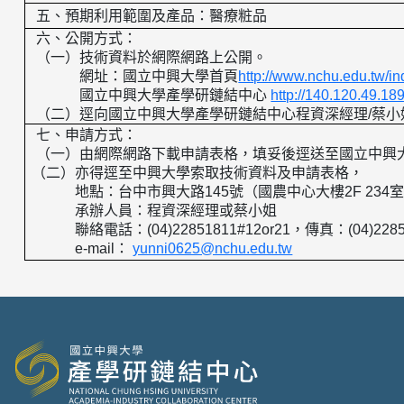
五、預期利用範圍及產品：
醫療粧品
六、公開方式：
（一）技術資料於網際網路上公開。
網址：國立中興大學首頁
http://www.nchu.edu.tw/i
國立中興大學產學研鏈結中心
http://140.120.49.18
（二）逕向國立中興大學產學研鏈結中心程資深經理
/
蔡小
七、申請方式：
（一）由網際網路下載申請表格，填妥後逕送至國立中興
（二）亦得逕至中興大學索取技術資料及申請表格，
地點：台中市興大路
145
號（國農中心大樓
2F 234
承辦人員：程資深經理或蔡小姐
聯絡電話：
(04)22851811#12or21
，傳真：
(04)228
e-mail
：
yunni0625@nchu.edu.tw