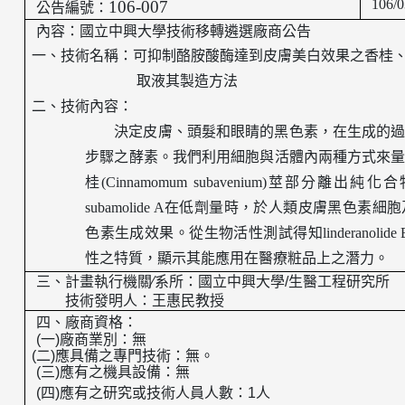
106/0
106-007
公告編號：
內容：國立中興大學技術移轉遴選廠商公告
一、技術名稱：
可抑制酪胺酸酶達到皮膚美白效果之香桂
取液其製造方法
二、技術內容：
決定皮膚、頭髮和眼睛的黑色素，在生成的
步驟之酵素。我們利用細胞與活體內兩種方式來
桂
(Cinnamomum subavenium)
莖部分離出純化合
subamolide A
在低劑量時，於人類皮膚黑色素細胞
色素生成效果。從生物活性測試得知
linderanolide 
性之特質，顯示其能應用在醫療粧品上之潛力。
三、
計畫執行機關
∕
系所：國立中興大學
/
生醫工程研究所
技術發明人：
王惠民教授
四、廠商資格：
(
一
)
廠商業別：無
(
二
)
應具備之專門技術：無。
(
三
)
應有之機具設備：無
(
四
)
應有之研究或技術人員人數：
1
人