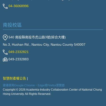
04-36068996
南投校區
540 南投縣南投市虎山路3號(綜合大樓)
No.3, Hushan Rd., Nantou City, Nantou County 540007
049-2332821
049-2332883
智慧財產權公告
建議使用Google Chrome、Edge或Firefox瀏覽器
Copyright © 2026 Academia-Industry Collaboration Center of National Chung
Hsing University. All Rights Reserved.