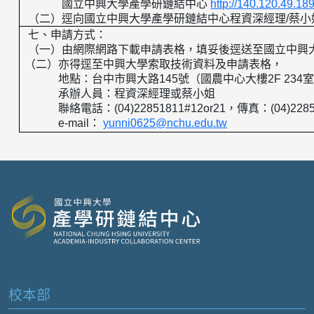
國立中興大學產學研鏈結中心
http://140.120.49.18
（二）逕向國立中興大學產學研鏈結中心程資深經理
/
蔡小
七、申請方式：
（一）由網際網路下載申請表格，填妥後逕送至國立中興
（二）亦得逕至中興大學索取技術資料及申請表格，
地點：台中市興大路
145
號（國農中心大樓
2F 234
承辦人員：程資深經理或蔡小姐
聯絡電話：
(04)22851811#12or21
，傳真：
(04)228
e-mail
：
yunni0625@nchu.edu.tw
校本部