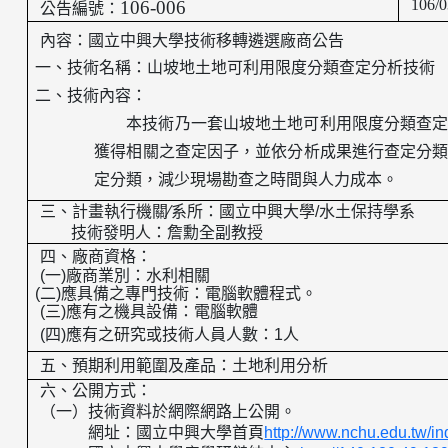
106/0
106-006
公告編號：
內容：國立中興大學技術移轉遴選廠商公告
一、技術名稱：
山坡地土地可利用限度分類查定分析技術
二、技術內容：
本技術乃一套山坡地土地可利用限度分類查
獲得相關之查定因子，並依分析成果進行查定分
定分類，減少現場勘查之時間與人力成本。
三、
計畫執行機關
∕
系所：國立中興大學
/
水土保持學系
技術發明人：
詹勳全副教授
四、廠商資格：
(
一
)
廠商業別：水利相關
(
二
)
應具備之專門技術：電腦軟體程式。
(
三
)
應有之機具設備：電腦軟體
(
四
)
應有之研究或技術人員人數：
1
人
五、預期利用範圍及產品：
土地利用分析
六、公開方式：
（一）技術資料於網際網路上公開。
網址：國立中興大學首頁
http://www.nchu.edu.tw/i