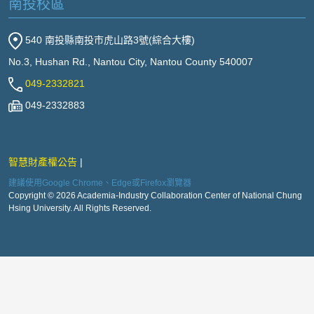
南投校區
540 南投縣南投市虎山路3號(綜合大樓)
No.3, Hushan Rd., Nantou City, Nantou County 540007
049-2332821
049-2332883
智慧財產權公告
建議使用Google Chrome、Edge或Firefox瀏覽器
Copyright © 2026 Academia-Industry Collaboration Center of National Chung
Hsing University. All Rights Reserved.