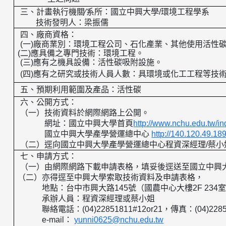
三、
計畫執行機關
∕
系所：國立中興大學
/
環境工程學系
技術發明人：
梁振儒
四、廠商資格：
(
一
)
廠商業別：環境工程公司、石化產業、其他使用活性
(
二
)
應具備之專門技術：環境工程。
(
三
)
應有之機具設備：活性碳吸附設施。
(
四
)
應有之研究或技術人員人數：具環境或化工工程等技
五、預期利用範圍及產品：
活性碳
六、公開方式：
（一）技術資料於網際網路上公開。
網址：國立中興大學首頁
http://www.nchu.edu.tw/i
國立中興大學產學營運總中心
http://140.120.49.18
（二）逕向國立中興大學產學營運總中心程資深經理
/
蔡小
七、申請方式：
（一）由網際網路下載申請表格，填妥後逕送至國立中興
（二）亦得逕至中興大學索取技術資料及申請表格，
地點：台中市興大路
145
號（國農中心大樓
2F 234
承辦人員：程資深經理或蔡小姐
聯絡電話：
(04)22851811#12or21
，傳真：
(04)228
e-mail
：
yunni0625@nchu.edu.tw