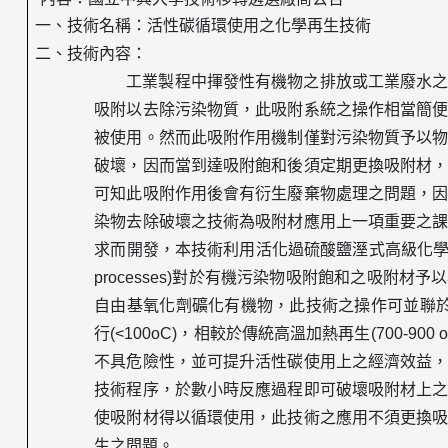
一、技術名稱：
活性碳循環使用之化學再生技術
二、技術內容：
工業製程中揮發性有機物之排放或工業廢水
吸附以去除污染物質，此吸附系統之操作相當簡
被使用。然而此吸附作用機制僅對污染物質予以
破壞，因而當到達吸附飽和後須定期更換吸附材
可知此吸附作用後會有衍生廢棄物處理之問題，
染物去除破壞之技術為吸附材應用上一項重要之
求而開發，本技術利用活化過硫酸鹽溼式高級化
processes)
對於有機污染物吸附飽和之吸附材予以
自由基氧化劑礦化有機物，此技術之操作可並聯
行
(<100oC)
，相較於傳統高溫加熱再生
(700-900 
不具危險性，並可提升活性碳使用上之經濟效益
技術程序，於數小時反應過程即可破壞吸附材上
使吸附材得以循環使用，此技術之應用不須更換
生之問題。