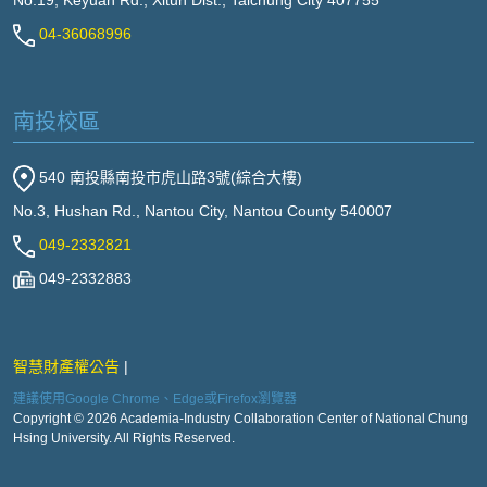
No.19, Keyuan Rd., Xitun Dist., Taichung City 407755
04-36068996
南投校區
540 南投縣南投市虎山路3號(綜合大樓)
No.3, Hushan Rd., Nantou City, Nantou County 540007
049-2332821
049-2332883
智慧財產權公告
建議使用Google Chrome、Edge或Firefox瀏覽器
Copyright © 2026 Academia-Industry Collaboration Center of National Chung
Hsing University. All Rights Reserved.