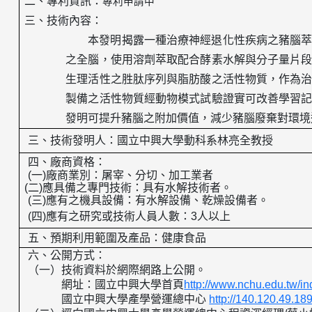
二、
專利資訊：
專利申請中
三、技術內容：
本發明揭露一種治療神經退化性疾病之豬腦
之全腦，使用溶劑萃取配合酵素水解與分子量片
生理活性之胜肽序列與脂肪酸之活性物質，作為
製備之活性物質經動物模式試驗證實可改善學習
發明可提升豬腦之附加價值，減少豬腦廢棄對環境
三、
技術發明人：
國立中興大學
動科系林亮全教授
四、廠商資格：
(
一
)
廠商業別：屠宰、分切、加工業者
(
二
)
應具備之專門技術：具有水解技術者。
(
三
)
應有之機具設備：有水解設備、乾燥設備者。
(
四
)
應有之研究或技術人員人數：
3
人以上
五、預期利用範圍及產品：健康食品
六、公開方式：
（一）技術資料於網際網路上公開。
網址：國立中興大學首頁
http://www.nchu.edu.tw/i
國立中興大學產學營運總中心
http://140.120.49.18