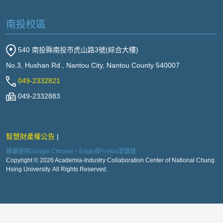
南投校區
540 南投縣南投市虎山路3號(綜合大樓)
No.3, Hushan Rd., Nantou City, Nantou County 540007
049-2332821
049-2332883
智慧財產權公告
建議使用Google Chrome、Edge或Firefox瀏覽器
Copyright © 2026 Academia-Industry Collaboration Center of National Chung
Hsing University. All Rights Reserved.