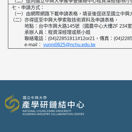
（二）逕向國立中興大學產學營運總中心程資深經理
/
蔡小
七、申請方式：
（一）由網際網路下載申請表格，填妥後逕送至國立中興
（二）亦得逕至中興大學索取技術資料及申請表格，
地點：台中市興大路
145
號（國農中心大樓
2F 234
承辦人員：程資深經理或蔡小姐
聯絡電話：
(04)22851811#12or21
，傳真：
(04)228
e-mail
：
yunni0625@nchu.edu.tw