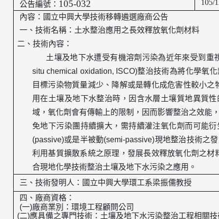
105/1
105-032
公告編號：
內容：國立中興大學技術移轉遴選廠商公告
一、技術名稱：
土水整治應用之長效釋放氧化劑材料
二、技術內容：
土壤及地下水遭受有機溶劑污染為近年來受到重
situ chemical oxidation, ISCO)
整治技術為將化學氧化
目標污染物質量減少、降解或是轉化成危害性較小之
用在土壤及地下水整治時，因含水層土壤質地異質性
域，氧化劑會有傳輸上的限制，因而影響整治之效能
免地下污染團持續擴大，需持續灌注氧化劑而可能衍
(passive)
或是半被動
(semi-passive)
現地整治技術之發
利用基質擴散系統之原理，發展長效釋放氧化劑之材
合現地化學技術整治土壤及地下水污染之應用。
三、
技術發明人：
國立中興大學
環工系梁振儒教授
四、廠商資格：
(
一
)
廠商業別：環境工程顧問公司
(
二
)
應具備之專門技術：土壤及地下水污染整治工程相關技