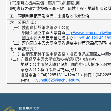
(
三
)
應有之機具設備：鑿井工程相關設備
(
四
)
應有之研究或技術人員人數：環境工程、地質相關領
五、預期利用範圍及產品：
土壤及地下水整治
六、公開方式：
（一）技術資料於網際網路上公開。
網址：國立中興大學首頁
http://www.nchu.edu.tw/i
國立中興大學產學營運總中心
http://140.120.49.18
（二）逕向國立中興大學產學營運總中心程資深經理
/
蔡小
七、申請方式：
（一）由網際網路下載申請表格，填妥後逕送至國立中興
（二）亦得逕至中興大學索取技術資料及申請表格，
地點：台中市興大路
145
號（國農中心大樓
2F 234
承辦人員：程資深經理或蔡小姐
聯絡電話：
(04)22851811#12or21
，傳真：
(04)228
e-mail
：
yunni0625@nchu.edu.tw