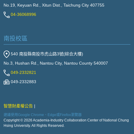
No.19, Keyuan Rd., Xitun Dist., Taichung City 407755
04-36068996
南投校區
540 南投縣南投市虎山路3號(綜合大樓)
No.3, Hushan Rd., Nantou City, Nantou County 540007
049-2332821
049-2332883
智慧財產權公告
建議使用Google Chrome、Edge或Firefox瀏覽器
Copyright © 2026 Academia-Industry Collaboration Center of National Chung
Hsing University. All Rights Reserved.