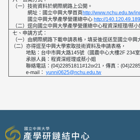
（一）技術資料於網際網路上公開。
網址：國立中興大學首頁
http://www.nchu.edu.tw/i
國立中興大學產學營運總中心
http://140.120.49.18
（二）逕向國立中興大學產學營運總中心程資深經理
/
蔡小
七、申請方式：
（一）由網際網路下載申請表格，填妥後逕送至國立中興
（二）亦得逕至中興大學索取技術資料及申請表格，
地點：台中市興大路
145
號（國農中心大樓
2F 234
承辦人員：程資深經理或蔡小姐
聯絡電話：
(04)22851811#12or21
，傳真：
(04)228
e-mail
：
yunni0625@nchu.edu.tw