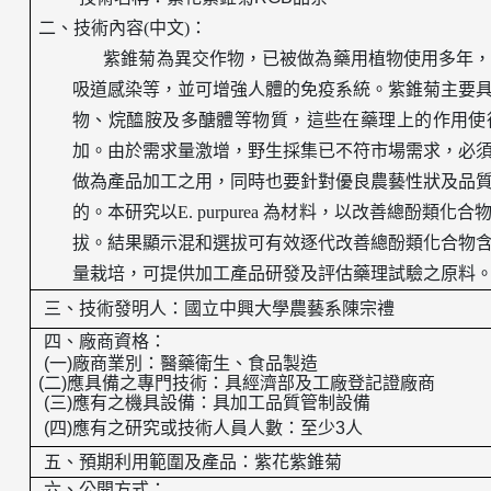
二、技術內容
(
中文
)
：
紫錐菊為異交作物，已被做為藥用植物使用多年
吸道感染等，並可增強人體的免疫系統。紫錐菊主要
物、烷醯胺及多醣體等物質，這些在藥理上的作用使
加。
由於需求量激增，野生採集已不符市場需求，必
做為產品加工之用，同時也要針對優良農藝性狀及品
的。本研究以
E. purpurea
為材料，以改善總酚類化合
拔。結果顯示混和選拔可有效逐代改善總酚類化合物
量栽培，可提供加工產品研發及評估藥理試驗之原料
三、
技術發明人：
國立中興大學
農藝系陳宗禮
四、廠商資格：
、
(
一
)
廠商業別：
醫藥衛生
食品製造
(
二
)
應具備之專門技術：具
經濟部及工廠登記證廠商
(
三
)
應有之機具設備：具加工品質管制
設備
(
四
)
應有之研究或技術人員人數：至少
3
人
五、預期利用範圍及產品：
紫花
紫錐菊
六、公開方式：