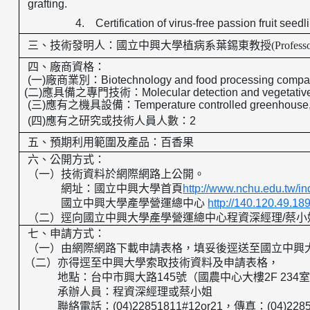
grafting.
4. Certification of virus-free passion fruit seedl
三、
技術發明人：
國立中興大學
植病系葉錫東教授
(Profess
四、廠商資格：
(
一
)
廠商業別：
Biotechnology and food processing comp
(
二
)
應具備之專門技術：
Molecular detection and vegetativ
(
三
)
應有之機具設備：
Temperature controlled greenhouse, n
(
四
)
應有之研究或技術人員人數：
2
五、預期利用範圍及產品：百香果
六、公開方式：
（一）技術資料於網際網路上公開。
網址：國立中興大學首頁
http://www.nchu.edu.tw/i
國立中興大學產學營運總中心
http://140.120.49.18
（二）逕向國立中興大學產學營運總中心程資深經理
/
蔡小
七、申請方式：
（一）由網際網路下載申請表格，填妥後逕送至國立中興
（二）亦得逕至中興大學索取技術資料及申請表格，
地點：台中市興大路
145
號（國農中心大樓
2F 234
承辦人員：程資深經理或蔡小姐
聯絡電話：
(04)22851811#12or21
，傳真：
(04)228