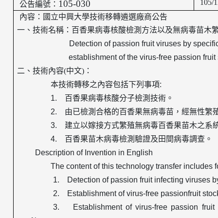
105/1
105-030
公告編號：
內容：國立中興大學技術移轉遴選廠商公告
一、技術名稱：
百香果病毒核酸檢測方法以及無病毒苗木
Detection of passion fruit viruses by specif
establishment of the virus-free passion fru
二、技術內容
(
中文
)
：
本技術轉移之內容包括下列事項
:
1.
百香果病毒核酸分子檢測技術。
2.
由已檢測合格的百香果無病毒苗，經無性繁
3.
建立以嫁接方式繁殖無病毒百香果苗木之系
4.
百香果苗木病毒檢測驗證及田間病毒調查。
Description of Invention in English
The content of this technology transfer includes fo
1. Detection of passion fruit infecting viruses b
2. Establishment of virus-free passionfruit stoc
3. Establishment of virus-free passion fruit