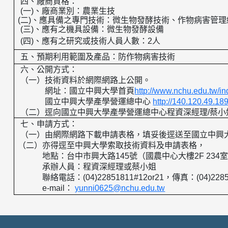
四、廠商資格：
(
一
)
、廠商業別：農業生技
(
二
)
、應具備之專門技術：微生物發酵技術、作物病害管理
(
三
)
、應有之機具設備：微生物發酵設備
(
四
)
、應有之研究或技術人員人數：
2
人
五、預期利用範圍及產品：
防作物病害技術
六、公開方式：
（一）技術資料於網際網路上公開。
網址：國立中興大學首頁
http://www.nchu.edu.tw/i
國立中興大學產學營運總中心
http://140.120.49.18
（二）逕向國立中興大學產學營運總中心程資深經理
/
蔡小
七、申請方式：
（一）由網際網路下載申請表格，填妥後逕送至國立中興
（二）亦得逕至中興大學索取技術資料及申請表格，
地點：台中市興大路
145
號（國農中心大樓
2F 234
承辦人員：程資深經理或蔡小姐
聯絡電話：
(04)22851811#12or21
，傳真：
(04)228
e-mail
：
yunni0625@nchu.edu.tw