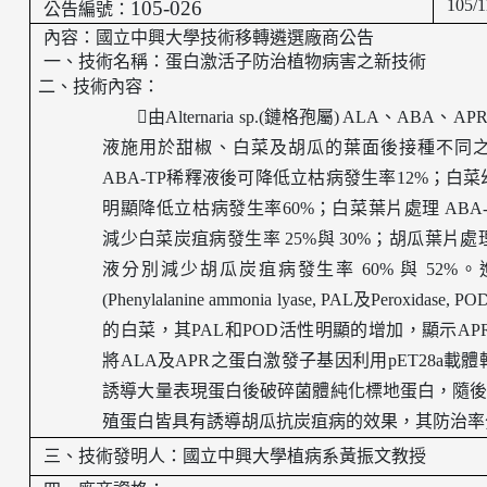
105/1
105-026
公告編號：
內容：國立中興大學技術移轉遴選廠商公告
一、技術名稱：
蛋白激活子防治植物病害之新技術
二、技術內容：

由
Alternaria sp.(
鏈格孢屬
) ALA
、
ABA
、
AP
液施用於甜椒、白菜及胡瓜的葉面後接種不同
ABA-TP
稀釋液後可降低立枯病發生率
12%
；白菜
明顯降低立枯病發生率
60%
；白菜葉片處理
ABA
減少白菜炭疽病發生率
25%
與
30%
；胡瓜葉片處
液分別減少胡瓜炭疽病發生率
60%
與
52%
。
(Phenylalanine ammonia lyase, PAL
及
Peroxidase, PO
的白菜，其
PAL
和
POD
活性明顯的增加，顯示
APR
將
ALA
及
APR
之蛋白激發子基因利用
pET28a
載體
誘導大量表現蛋白後破碎菌體純化標地蛋白，隨
殖蛋白皆具有誘導胡瓜抗炭疽病的效果，其防治率
三、
技術發明人：
國立中興大學
植病系黃振文教授