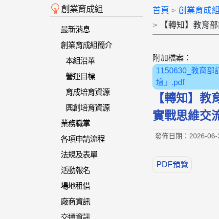
創業育成組
首頁
創業育成
【轉知】教育部訂
最新消息
創業育成組簡介
附加檔案：
本組沿革
1150630_教
營運目標
壇」.pdf
育成培育資源
【轉知】教育
興創培育資源
實戰思維交
業務職掌
發佈日期：2026-06-
各項申請流程
法規及表單
PDF預覽
活動報名
場地租借
廠商資訊
交通資訊