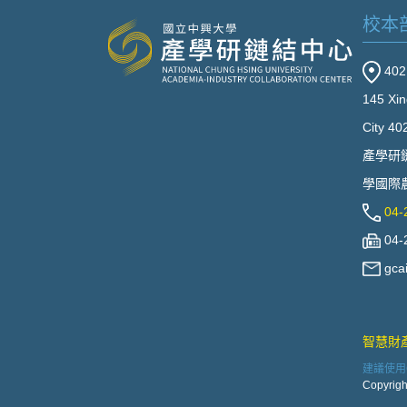
校本
40
145 Xin
City 40
產學研
學國際農
04-
04-
gca
智慧財
建議使用Go
Copyrigh