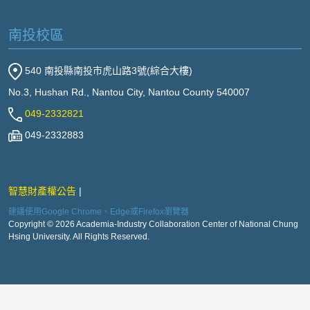
南投校區
540 南投縣南投市虎山路3號(綜合大樓)
No.3, Hushan Rd., Nantou City, Nantou County 540007
049-2332821
049-2332883
智慧財產權公告
建議使用Google Chrome、Edge或Firefox瀏覽器
Copyright © 2026 Academia-Industry Collaboration Center of National Chung
Hsing University. All Rights Reserved.