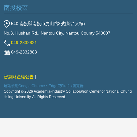
南投校區
540 南投縣南投市虎山路3號(綜合大樓)
No.3, Hushan Rd., Nantou City, Nantou County 540007
049-2332821
049-2332883
智慧財產權公告
建議使用Google Chrome、Edge或Firefox瀏覽器
Copyright © 2026 Academia-Industry Collaboration Center of National Chung
Hsing University. All Rights Reserved.