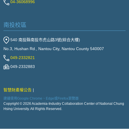
04-36068996
南投校區
540 南投縣南投市虎山路3號(綜合大樓)
No.3, Hushan Rd., Nantou City, Nantou County 540007
049-2332821
049-2332883
智慧財產權公告
建議使用Google Chrome、Edge或Firefox瀏覽器
Copyright © 2026 Academia-Industry Collaboration Center of National Chung
Hsing University. All Rights Reserved.