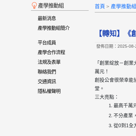
產學推動組
首頁
產學推動
最新消息
產學推動組簡介
【轉知】《
平台成員
發佈日期：2025-08-
產學合作流程
法規及表單
「創業綻放－創業大
萬元！
聯絡我們
創投公會很榮幸能
交通資訊
堂。
隱私權聲明
三大亮點：
最高千萬
不分產業
從0到1