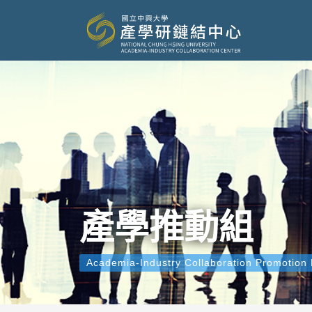
產學推動組
Academia-Industry Collaboration Promotion 