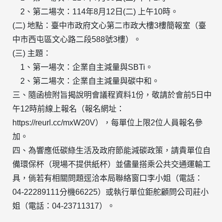
2、第二場次：114年8月12日(二) 上午10時。
(二) 地點：臺中市政府文心第二市政大樓3樓簡報室（臺
中市西屯區文心路二段588號3樓）。
(三) 主題：
1、第一場次：企業自主減量與SBTi。
2、第二場次：企業自主減量與碳中和。
三、隨函檢附旨揭說明會議程資料1份，敬請於會前5日中
午12時前線上報名（報名網址：
https://reurl.cc/mxW20V），每單位上限2位人員報名參
加。
四、為響應低碳綠生活及政府節能減碳政策，請貴單位自
備環保杯（現場不提供紙杯）並儘量搭乘公共交通運輸工
具，倘若有相關問題逕洽本局聯絡窗口李小姐（電話：
04-22289111分機66225）或執行單位鉅舵顧問公司莊小
姐（電話：04-23711317）。