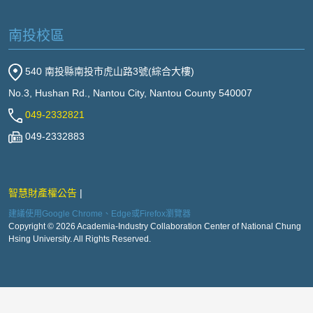
南投校區
540 南投縣南投市虎山路3號(綜合大樓)
No.3, Hushan Rd., Nantou City, Nantou County 540007
049-2332821
049-2332883
智慧財產權公告
建議使用Google Chrome、Edge或Firefox瀏覽器
Copyright © 2026 Academia-Industry Collaboration Center of National Chung
Hsing University. All Rights Reserved.