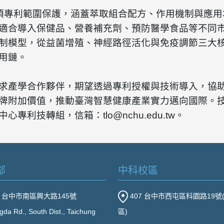
項專利範圍保護，涵蓋萃取組合配方、作用機制與應用
適合導入保健品、營養補充劑、預防醫學食品等不同
制模型，從益菌增殖、神經路徑活化與免疫調節三大
用鏈。
求產學合作夥伴，期望透過專利授權與技術導入，協
牌附加價值，推動臺灣智慧健康產業實力邁向國際。
專利技轉組，信箱：tlo@nchu.edu.tw。
部
中科校區
2 台中市南區興大路145號
407 台中市西屯區科園路19號
gda Rd., South Dist., Taichung
區)