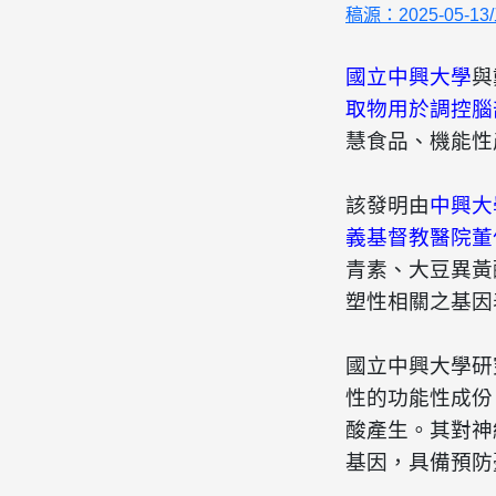
稿源：
2025-05-
國立
中興大學
與
取物用於調控腦
慧食品、機能性
該發明由
中興大
義基督教醫院董
青素、大豆異黃
塑性相關之基因
國立中興大學研
性的功能性成份
酸產生。其對神
基因，具備預防