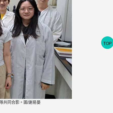
TOP
隊共同合影。圖/謝易晏