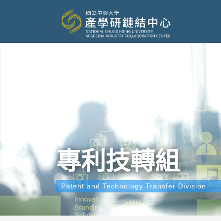
專利技轉組
Patent and Technology Transfer Division