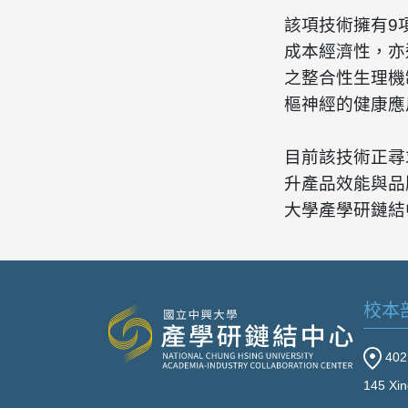
該項技術擁有9
成本經濟性，亦
之整合性生理機
樞神經的健康應
目前該技術正尋
升產品效能與品
大學產學研鏈結中心
校本
40
145 Xin