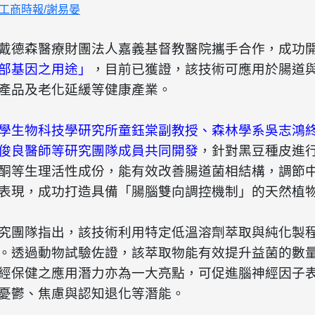
13/工商時報/謝易晏
戴德森醫療財團法人嘉義基督教醫院攜手合作，成功
部基因之用途」
，目前已獲證，該技術可應用於腸道
產品及老化延緩等健康產業。
學生物科技學研究所童鈺棠副教授、森林學系吳志鴻
俊良醫師等研究團隊成員共同開發
，針對黑豆種皮進
酮等生理活性成份，能有效改善腸道菌相結構，調節
表現，成功打造具備「腸腦雙向調控機制」的天然植
究團隊指出，該技術利用特定低溫溶劑萃取與純化製
。透過動物試驗佐證，該萃取物能有效提升益菌的數
經保健之應用潛力亦為一大亮點，可促進腦神經因子
憂鬱、焦慮與認知退化等潛能。