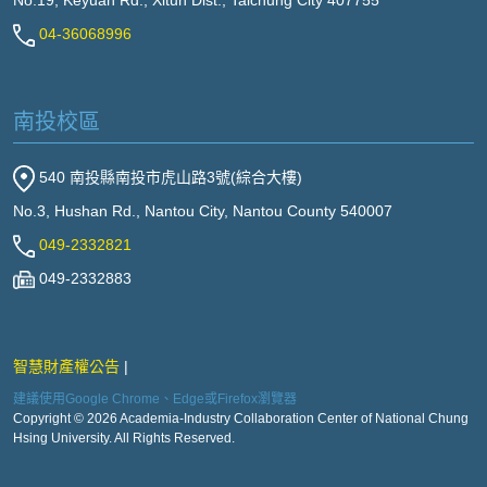
No.19, Keyuan Rd., Xitun Dist., Taichung City 407755
04-36068996
南投校區
540 南投縣南投市虎山路3號(綜合大樓)
No.3, Hushan Rd., Nantou City, Nantou County 540007
049-2332821
049-2332883
智慧財產權公告
建議使用Google Chrome、Edge或Firefox瀏覽器
Copyright © 2026 Academia-Industry Collaboration Center of National Chung
Hsing University. All Rights Reserved.