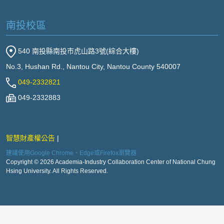
南投校區
540 南投縣南投市虎山路3號(綜合大樓)
No.3, Hushan Rd., Nantou City, Nantou County 540007
049-2332821
049-2332883
智慧財產權公告
建議使用Google Chrome、Edge或Firefox瀏覽器
Copyright © 2026 Academia-Industry Collaboration Center of National Chung
Hsing University. All Rights Reserved.