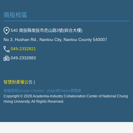
南投校區
540 南投縣南投市虎山路3號(綜合大樓)
No.3, Hushan Rd., Nantou City, Nantou County 540007
049-2332821
049-2332883
智慧財產權公告
建議使用Google Chrome、Edge或Firefox瀏覽器
Copyright © 2026 Academia-Industry Collaboration Center of National Chung
Hsing University. All Rights Reserved.