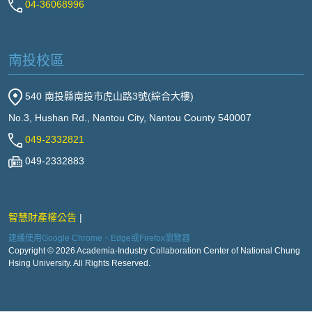
04-36068996
南投校區
540 南投縣南投市虎山路3號(綜合大樓)
No.3, Hushan Rd., Nantou City, Nantou County 540007
049-2332821
049-2332883
智慧財產權公告
建議使用Google Chrome、Edge或Firefox瀏覽器
Copyright © 2026 Academia-Industry Collaboration Center of National Chung
Hsing University. All Rights Reserved.