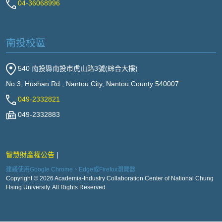
04-36068996
南投校區
540 南投縣南投市虎山路3號(綜合大樓)
No.3, Hushan Rd., Nantou City, Nantou County 540007
049-2332821
049-2332883
智慧財產權公告
建議使用Google Chrome、Edge或Firefox瀏覽器
Copyright © 2026 Academia-Industry Collaboration Center of National Chung
Hsing University. All Rights Reserved.