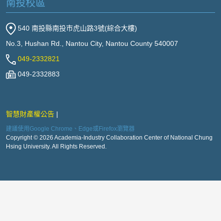
南投校區
540 南投縣南投市虎山路3號(綜合大樓)
No.3, Hushan Rd., Nantou City, Nantou County 540007
049-2332821
049-2332883
智慧財產權公告
建議使用Google Chrome、Edge或Firefox瀏覽器
Copyright © 2026 Academia-Industry Collaboration Center of National Chung
Hsing University. All Rights Reserved.