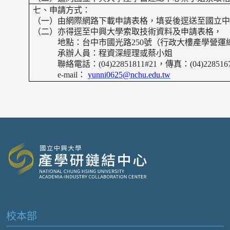
七、申請方式：
（一）由網際網路下載申請表格，填妥後逕送至國立中
（二）亦得逕至中興大學索取技術資料及申請表格，
地點：台中市國光路
250
號（行政大樓產學營運
承辦人員：程資深經理或蔡小姐
聯絡電話：
(04)22851811#21
，傳真：
(04)228516
e-mail
：
yunni0625@nchu.edu.tw
校本部