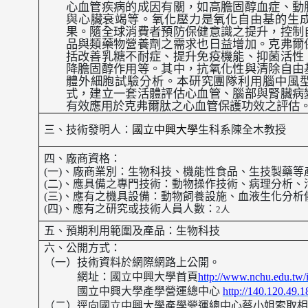
心血管疾病的成因有關，如高膽固醇血症、動
與心臟衰竭等。氧化壓力是氧化自由基的生
果。隨全球消費者預防保健意識之提升，控制
品與類藥物營養劑之需求也日益增加。克弗爾
括改善乳糖不耐症、提升免疫機能、抑菌活性
降膽固醇作用等。其中，抗氧化性與清除自由
體外細胞試驗分析。本研究團隊利用腦中風
式，建立一套活體評估心血管、腦部與腎臟病
有效應用於克弗爾肽之心血管保護功效之評估
三、
技術發明人：
國立中興大學
生科系陳全木教授
四、廠商資格：
(
一
)
、廠商業別：
生物科技、機能性食品、生技製藥等
(
二
)
、應具備之專門技術：
動物操作技術、病理分析、
(
三
)
、應有之機具設備：
動物飼養設施、血液生化分析
(
四
)
、應有之研究或技術人員人數：
2
人
五、預期利用範圍及產品：
生物科技
六、公開方式：
（一）技術資料於網際網路上公開。
網址：國立中興大學首頁
http://www.nchu.edu.tw/
國立中興大學產學營運總中心
http://140.120.49.
（二）逕向國立中興大學產學營運總中心蔡小姐索取相