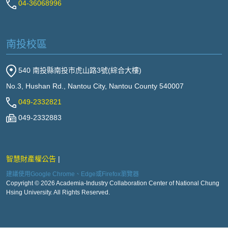
04-36068996
南投校區
540 南投縣南投市虎山路3號(綜合大樓)
No.3, Hushan Rd., Nantou City, Nantou County 540007
049-2332821
049-2332883
智慧財產權公告
建議使用Google Chrome、Edge或Firefox瀏覽器
Copyright © 2026 Academia-Industry Collaboration Center of National Chung
Hsing University. All Rights Reserved.