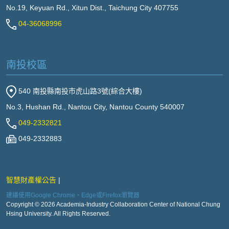
No.19, Keyuan Rd., Xitun Dist., Taichung City 407755
04-36068996
南投校區
540 南投縣南投市虎山路3號(綜合大樓)
No.3, Hushan Rd., Nantou City, Nantou County 540007
049-2332821
049-2332883
智慧財產權公告
建議使用Google Chrome、Edge或Firefox瀏覽器
Copyright © 2026 Academia-Industry Collaboration Center of National Chung
Hsing University. All Rights Reserved.