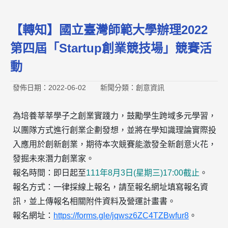
【轉知】國立臺灣師範大學辦理2022
第四屆「Startup創業競技場」競賽活
動
發佈日期：2022-06-02
新聞分類：創意資訊
為培養莘莘學子之創業實踐力，鼓勵學生跨域多元學習，
以團隊方式進行創業企劃發想，並將在學知識理論實際投
入應用於創新創業，期待本次競賽能激發全新創意火花，
發掘未來潛力創業家。
報名時間：即日起
至
111年8月3日(星期三)17:00截止
。
報名方式：一律採線上報名，請至報名網址填寫報名資
訊，並上傳報名相關附件資料及營運計畫書。
報名網址：
https://forms.gle/jqwsz6ZC4TZBwfur8
。