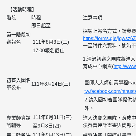
【活動時程】
階段
時程
注意事項
即日起至
採線上報名方式，請參
第一階段初
https://forms.gle/jqwsz
審報名
111年8月3日(三)
一至附件六資料，逾時
17:00報名截止
1.通過初審之團隊將進
育成中心網頁(
http://www
初審入圍名
臺師大大師創業學程Face
111年8月24日(三)
單公布
tw.facebook.com/ntnusta
2.請入圍初審團隊提供
外。
111年8月31日(三)
專業師資諮
進入決賽之團隊，育成
詢輔導
決賽營運計畫書與簡報
至9月8日(四)
111年9月13日(二)
第二階段決
請將決賽「營運計畫書