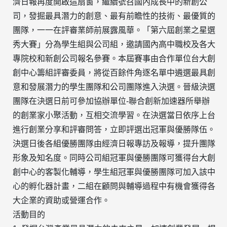
濟日報再度開啟這扇窗，繼續號召國內成長中的新創公
司，發掘最具潛力的創意、最有前瞻性的技術、最優質的
團隊，一一在評審業師前展露風華。「第六屆創業之星選
秀大賽」分為學生組與公司組，邀請國內高中職校及各大
專院校和新創公司報名參賽。本屆賽事由合作單位台大創
創中心籌組評審委員，將從百餘件角逐名單中遴選最具創
意和發展潛力的學生團隊和公司團隊進入決選。晉級決選
團隊在決選日前可參加協辦單位-聯合創新加速器所舉辦
的創業家小聚活動，互相交流學習。在決選當日依序上台
進行創業分享和評審問答，立即評選出冠軍與優勝隊伍。
決選日後各組優勝團隊由經濟日報專訪及報導，提升團隊
形象及知名度。同時公司組冠軍與優勝團隊可獲得台大創
創中心的客製化輔導，學生組冠軍與優勝團隊可加入該中
心的孵化器計畫，二組在顧問與輔導過程中有機會獲得各
大企業的資助或營運合作。
活動目的