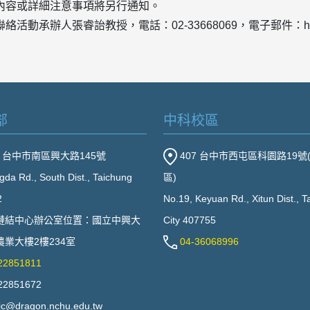
內容或詳細注意事項將另行通知。
活動承辦人張睿詒教授，電話：02-33668069，電子郵件：hpmhi
部
中科校區
2 台中市南區興大路145號
407 台中市西屯區科園路19號
gda Rd., South Dist., Taichung
區)
2
No.19, Keyuan Rd., Xitun Dist., 
鏈結中心辦公室位置：國立中興大
City 407755
業大樓2樓234室
04-36068996
22851811
22851672
ic@dragon.nchu.edu.tw