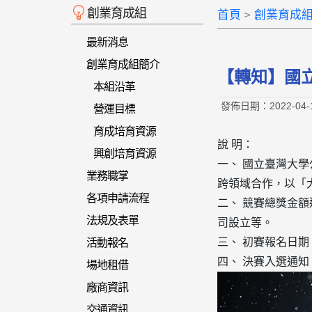
創業育成組
首頁
創業育成
最新消息
創業育成組簡介
【轉知】國立
本組沿革
發佈日期：2022-04-
營運目標
育成培育資源
說 明：
興創培育資源
一、 國立臺灣大
業務職掌
跨領域合作，以「
各項申請流程
二、 競賽總獎金額
法規及表單
司設立等。
三、 初賽報名日期：
活動報名
四、 決賽入選通知
場地租借
廠商資訊
交通資訊